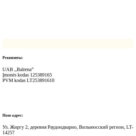
Реквизиты:
UAB ,,Balrena”
Įmonės kodas 125389165
PVM kodas LT253891610
Наш адрес:
Ул. Жиргу 2, деревня Раудондварио, Вильнюсский регион
, LT-
14257