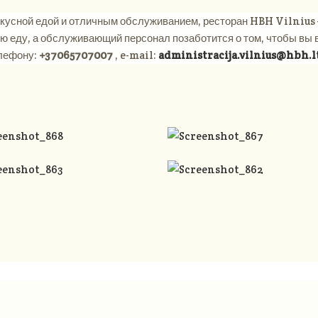
кусной едой и отличным обслуживанием, ресторан HBH Vilnius –
ую еду, а обслуживающий персонал позаботится о том, чтобы вы
елефону:
+37065707007
, e-mail:
administracija.vilnius@hbh.l