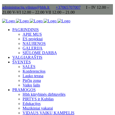
administracija.vilnius@hbh.lt
+37065707007
I – IV 12.00 –
21.00 V-VI 12.00 – 22.00 VII 12.00 – 21.00
PAGRINDINIS
APIE MUS
ES projektai
NAUJIENOS
GALERIJA
SIŪLOME DARBĄ
VALGIARAŠTIS
ŠVENTĖS
SALĖS
Konferencijos
Lauko terasa
Pirčių zona
Vaikų šalis
PRAMOGOS
Hbh kūrybinės dirbtuvėlės
PIRTYS ir Kubilas
Edukacijos
Muzikiniai vakarai
VIDAUS VAIKŲ KAMPELIS