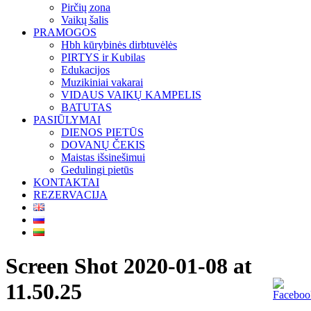
Pirčių zona
Vaikų šalis
PRAMOGOS
Hbh kūrybinės dirbtuvėlės
PIRTYS ir Kubilas
Edukacijos
Muzikiniai vakarai
VIDAUS VAIKŲ KAMPELIS
BATUTAS
PASIŪLYMAI
DIENOS PIETŪS
DOVANŲ ČEKIS
Maistas išsinešimui
Gedulingi pietūs
KONTAKTAI
REZERVACIJA
Screen Shot 2020-01-08 at
11.50.25