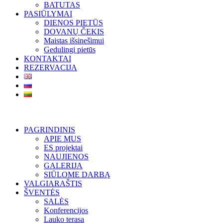
BATUTAS
PASIŪLYMAI
DIENOS PIETŪS
DOVANŲ ČEKIS
Maistas išsinešimui
Gedulingi pietūs
KONTAKTAI
REZERVACIJA
PAGRINDINIS
APIE MUS
ES projektai
NAUJIENOS
GALERIJA
SIŪLOME DARBĄ
VALGIARAŠTIS
ŠVENTĖS
SALĖS
Konferencijos
Lauko terasa