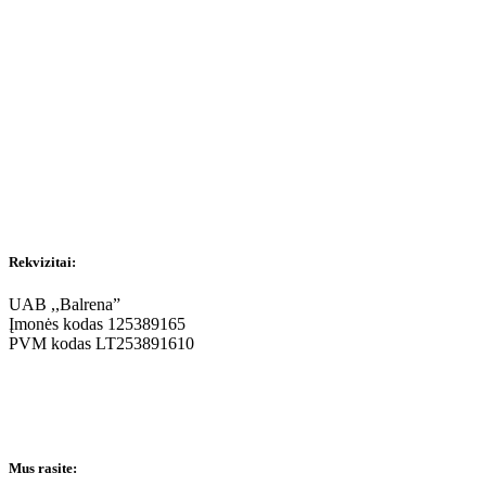
Rekvizitai:
UAB ,,Balrena”
Įmonės kodas 125389165
PVM kodas LT253891610
Mus rasite: