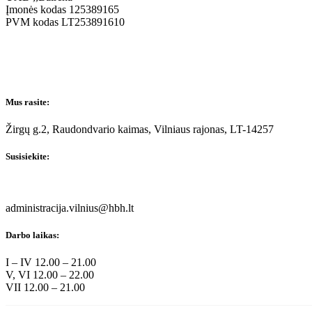
Įmonės kodas 125389165
PVM kodas LT253891610
Mus rasite:
Žirgų g.2, Raudondvario kaimas, Vilniaus rajonas
, LT-14257
Susisiekite:
administracija.vilnius@hbh.lt
Darbo laikas:
I – IV 12.00 – 21.00
V, VI 12.00 – 22.00
VII 12.00 – 21.00