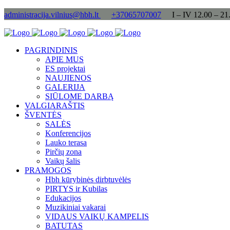
administracija.vilnius@hbh.lt
+37065707007
I – IV 12.00 – 21
PAGRINDINIS
APIE MUS
ES projektai
NAUJIENOS
GALERIJA
SIŪLOME DARBĄ
VALGIARAŠTIS
ŠVENTĖS
SALĖS
Konferencijos
Lauko terasa
Pirčių zona
Vaikų šalis
PRAMOGOS
Hbh kūrybinės dirbtuvėlės
PIRTYS ir Kubilas
Edukacijos
Muzikiniai vakarai
VIDAUS VAIKŲ KAMPELIS
BATUTAS