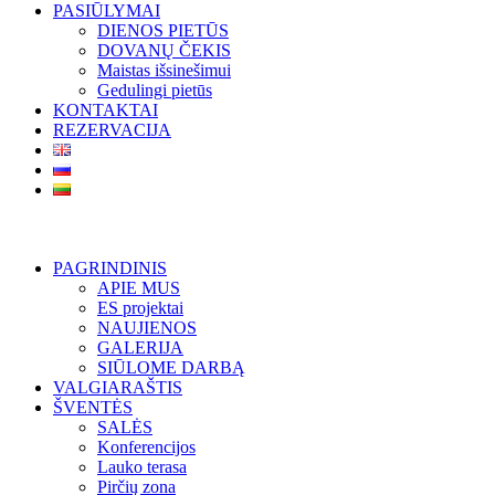
PASIŪLYMAI
DIENOS PIETŪS
DOVANŲ ČEKIS
Maistas išsinešimui
Gedulingi pietūs
KONTAKTAI
REZERVACIJA
PAGRINDINIS
APIE MUS
ES projektai
NAUJIENOS
GALERIJA
SIŪLOME DARBĄ
VALGIARAŠTIS
ŠVENTĖS
SALĖS
Konferencijos
Lauko terasa
Pirčių zona