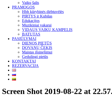
Vaikų šalis
PRAMOGOS
Hbh kūrybinės dirbtuvėlės
PIRTYS ir Kubilas
Edukacijos
Muzikiniai vakarai
VIDAUS VAIKŲ KAMPELIS
BATUTAS
PASIŪLYMAI
DIENOS PIETŪS
DOVANŲ ČEKIS
Maistas išsinešimui
Gedulingi pietūs
KONTAKTAI
REZERVACIJA
Screen Shot 2019-08-22 at 22.57