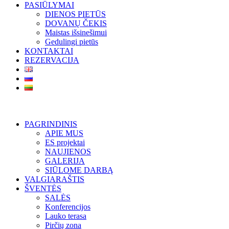
PASIŪLYMAI
DIENOS PIETŪS
DOVANŲ ČEKIS
Maistas išsinešimui
Gedulingi pietūs
KONTAKTAI
REZERVACIJA
PAGRINDINIS
APIE MUS
ES projektai
NAUJIENOS
GALERIJA
SIŪLOME DARBĄ
VALGIARAŠTIS
ŠVENTĖS
SALĖS
Konferencijos
Lauko terasa
Pirčių zona