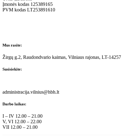
Įmonės kodas 125389165
PVM kodas LT253891610
Mus rasite:
Žirgų g.2, Raudondvario kaimas, Vilniaus rajonas
, LT-14257
Susisiekite:
administracija.vilnius@hbh.lt
Darbo laikas:
I – IV 12.00 – 21.00
V, VI 12.00 – 22.00
VII 12.00 – 21.00