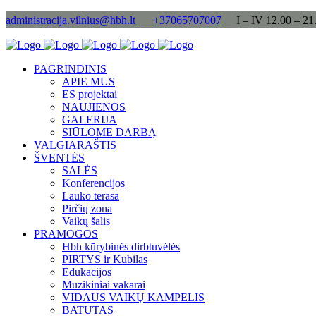
administracija.vilnius@hbh.lt
+37065707007
I – IV 12.00 – 21
PAGRINDINIS
APIE MUS
ES projektai
NAUJIENOS
GALERIJA
SIŪLOME DARBĄ
VALGIARAŠTIS
ŠVENTĖS
SALĖS
Konferencijos
Lauko terasa
Pirčių zona
Vaikų šalis
PRAMOGOS
Hbh kūrybinės dirbtuvėlės
PIRTYS ir Kubilas
Edukacijos
Muzikiniai vakarai
VIDAUS VAIKŲ KAMPELIS
BATUTAS