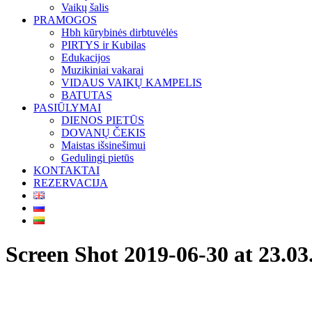
Vaikų šalis
PRAMOGOS
Hbh kūrybinės dirbtuvėlės
PIRTYS ir Kubilas
Edukacijos
Muzikiniai vakarai
VIDAUS VAIKŲ KAMPELIS
BATUTAS
PASIŪLYMAI
DIENOS PIETŪS
DOVANŲ ČEKIS
Maistas išsinešimui
Gedulingi pietūs
KONTAKTAI
REZERVACIJA
Screen Shot 2019-06-30 at 23.03