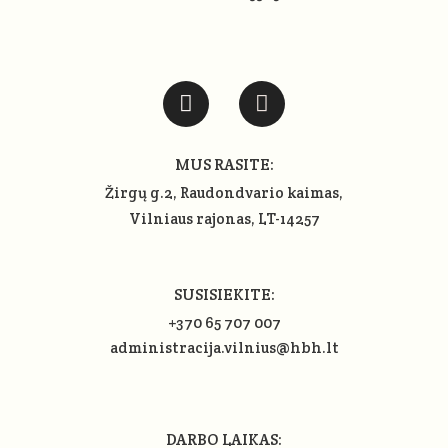
MUS RASITE:
Žirgų g.2, Raudondvario kaimas,
Vilniaus rajonas
, LT-14257
SUSISIEKITE:
+370 65 707 007
administracija.vilnius@hbh.lt
DARBO LAIKAS: