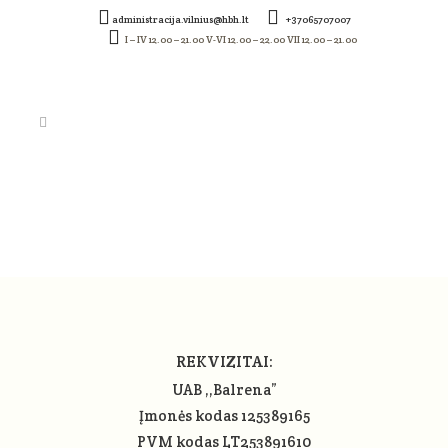
administracija.vilnius@hbh.lt
+37065707007
I – IV 12.00 – 21.00 V-VI 12.00 – 22.00 VII 12.00 – 21.00
SCREENSHOT_984
REKVIZITAI:
UAB ,,Balrena”
Įmonės kodas 125389165
PVM kodas LT253891610