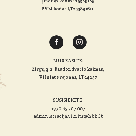
Įmonės kodas 125389165
PVM kodas LT253891610
MUS RASITE:
Žirgų g.2, Raudondvario kaimas,
Vilniaus rajonas
, LT-14257
SUSISIEKITE:
+370 65 707 007
administracija.vilnius@hbh.lt