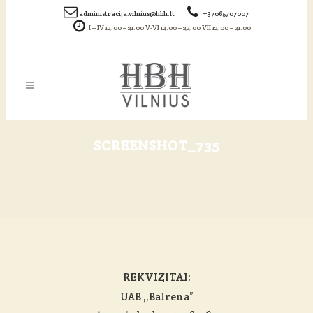
administracija.vilnius@hbh.lt
+37065707007
I – IV 12.00 – 21.00 V-VI 12.00 – 22.00 VII 12.00 – 21.00
SCREENSHOT_735
REKVIZITAI:
UAB ,,Balrena”