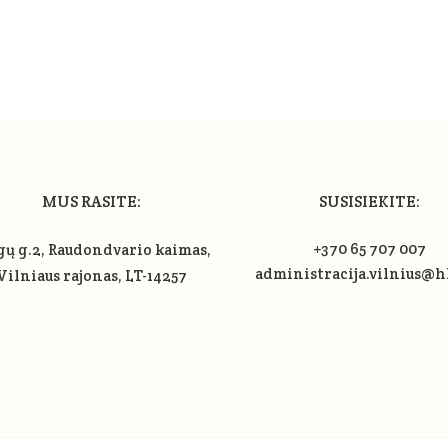
MUS RASITE:
SUSISIEKITE:
+370 65 707 007
gų g.2, Raudondvario kaimas,
administracija.vilnius@h
Vilniaus rajonas
, LT-14257