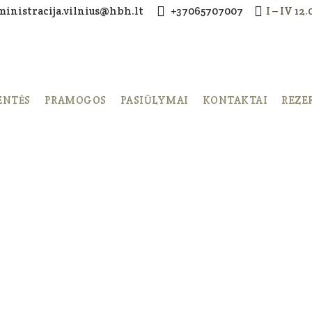
ministracija.vilnius@hbh.lt
+37065707007
I – IV 12
ENTĖS
PRAMOGOS
PASIŪLYMAI
KONTAKTAI
REZE