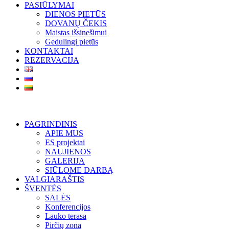
PASIŪLYMAI
DIENOS PIETŪS
DOVANŲ ČEKIS
Maistas išsinešimui
Gedulingi pietūs
KONTAKTAI
REZERVACIJA
PAGRINDINIS
APIE MUS
ES projektai
NAUJIENOS
GALERIJA
SIŪLOME DARBĄ
VALGIARAŠTIS
ŠVENTĖS
SALĖS
Konferencijos
Lauko terasa
Pirčių zona