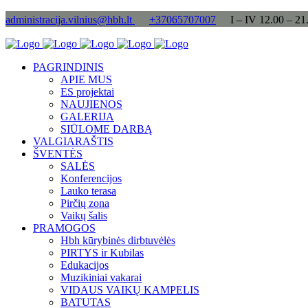
administracija.vilnius@hbh.lt
+37065707007
I – IV 12.00 – 21
PAGRINDINIS
APIE MUS
ES projektai
NAUJIENOS
GALERIJA
SIŪLOME DARBĄ
VALGIARAŠTIS
ŠVENTĖS
SALĖS
Konferencijos
Lauko terasa
Pirčių zona
Vaikų šalis
PRAMOGOS
Hbh kūrybinės dirbtuvėlės
PIRTYS ir Kubilas
Edukacijos
Muzikiniai vakarai
VIDAUS VAIKŲ KAMPELIS
BATUTAS