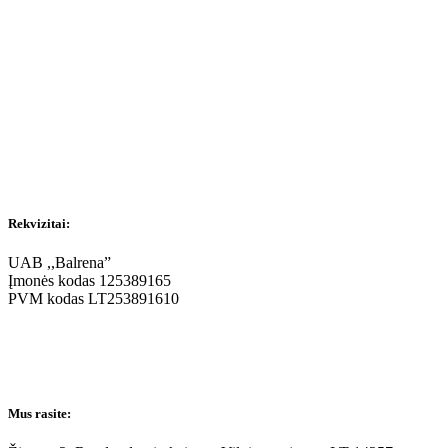
Rekvizitai:
UAB ,,Balrena”
Įmonės kodas 125389165
PVM kodas LT253891610
Mus rasite: