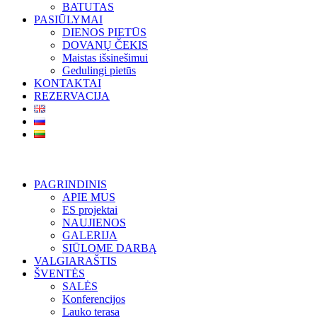
BATUTAS
PASIŪLYMAI
DIENOS PIETŪS
DOVANŲ ČEKIS
Maistas išsinešimui
Gedulingi pietūs
KONTAKTAI
REZERVACIJA
PAGRINDINIS
APIE MUS
ES projektai
NAUJIENOS
GALERIJA
SIŪLOME DARBĄ
VALGIARAŠTIS
ŠVENTĖS
SALĖS
Konferencijos
Lauko terasa