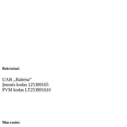
Rekvizitai:
UAB ,,Balrena”
Įmonės kodas 125389165
PVM kodas LT253891610
Mus rasite: