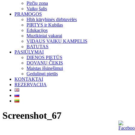
Pirčių zona
Vaikų šalis
PRAMOGOS
Hbh kūrybinės dirbtuvėlės
PIRTYS ir Kubilas
Edukacijos
Muzikiniai vakarai
VIDAUS VAIKŲ KAMPELIS
BATUTAS
PASIŪLYMAI
DIENOS PIETŪS
DOVANŲ ČEKIS
Maistas išsinešimui
Gedulingi pietūs
KONTAKTAI
REZERVACIJA
Screenshot_67