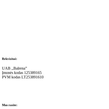
Rekvizitai:
UAB ,,Balrena”
Įmonės kodas 125389165
PVM kodas LT253891610
Mus rasite: