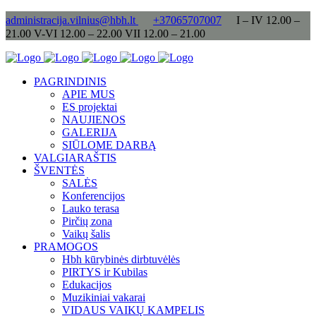
administracija.vilnius@hbh.lt
+37065707007
I – IV 12.00 –
21.00 V-VI 12.00 – 22.00 VII 12.00 – 21.00
PAGRINDINIS
APIE MUS
ES projektai
NAUJIENOS
GALERIJA
SIŪLOME DARBĄ
VALGIARAŠTIS
ŠVENTĖS
SALĖS
Konferencijos
Lauko terasa
Pirčių zona
Vaikų šalis
PRAMOGOS
Hbh kūrybinės dirbtuvėlės
PIRTYS ir Kubilas
Edukacijos
Muzikiniai vakarai
VIDAUS VAIKŲ KAMPELIS