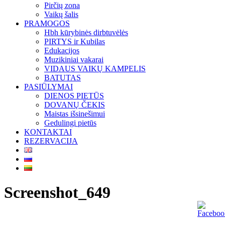
Pirčių zona
Vaikų šalis
PRAMOGOS
Hbh kūrybinės dirbtuvėlės
PIRTYS ir Kubilas
Edukacijos
Muzikiniai vakarai
VIDAUS VAIKŲ KAMPELIS
BATUTAS
PASIŪLYMAI
DIENOS PIETŪS
DOVANŲ ČEKIS
Maistas išsinešimui
Gedulingi pietūs
KONTAKTAI
REZERVACIJA
Screenshot_649