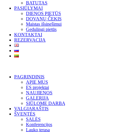
BATUTAS
PASIŪLYMAI
DIENOS PIETŪS
DOVANŲ ČEKIS
Maistas išsinešimui
Gedulingi pietūs
KONTAKTAI
REZERVACIJA
PAGRINDINIS
APIE MUS
ES projektai
NAUJIENOS
GALERIJA
SIŪLOME DARBĄ
VALGIARAŠTIS
ŠVENTĖS
SALĖS
Konferencijos
Lauko terasa