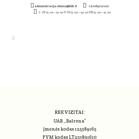
administracija.vilnius@hbh.lt
+37065707007
I – IV 12.00 – 21.00 V-VI 12.00 – 22.00 VII 12.00 – 21.00
SCREENSHOT_627
REKVIZITAI:
UAB ,,Balrena”
Įmonės kodas 125389165
PVM kodas LT253891610