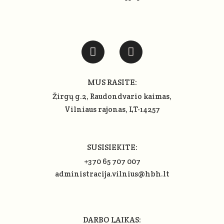
MUS RASITE:
Žirgų g.2, Raudondvario kaimas,
Vilniaus rajonas
, LT-14257
SUSISIEKITE:
+370 65 707 007
administracija.vilnius@hbh.lt
DARBO LAIKAS: