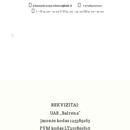
administracija.vilnius@hbh.lt
+37065707007
I – IV 12.00 – 21.00 V-VI 12.00 – 22.00 VII 12.00 – 21.00
SCREENSHOT_6
REKVIZITAI:
UAB ,,Balrena”
Įmonės kodas 125389165
PVM kodas LT253891610