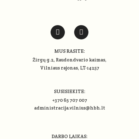
MUS RASITE:
Žirgų g.2, Raudondvario kaimas,
Vilniaus rajonas
, LT-14257
SUSISIEKITE:
+370 65 707 007
administracija.vilnius@hbh.lt
DARBO LAIKAS: