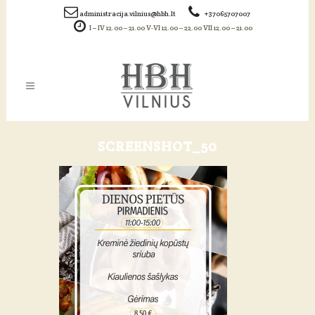
administracija.vilnius@hbh.lt
+37065707007
I – IV 12.00 – 21.00 V-VI 12.00 – 22.00 VII 12.00 – 21.00
SCREENSHOT_50