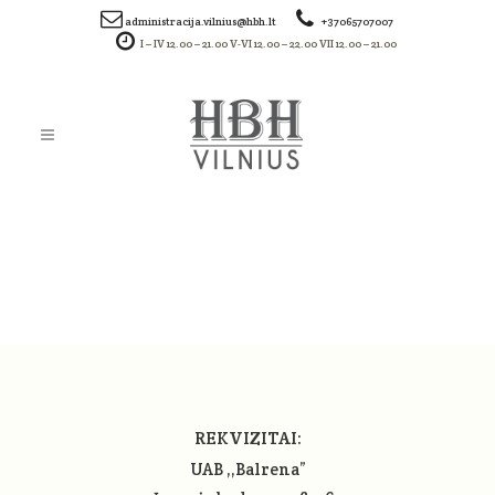
administracija.vilnius@hbh.lt
+37065707007
I – IV 12.00 – 21.00 V-VI 12.00 – 22.00 VII 12.00 – 21.00
SCREENSHOT_480
REKVIZITAI:
UAB ,,Balrena”