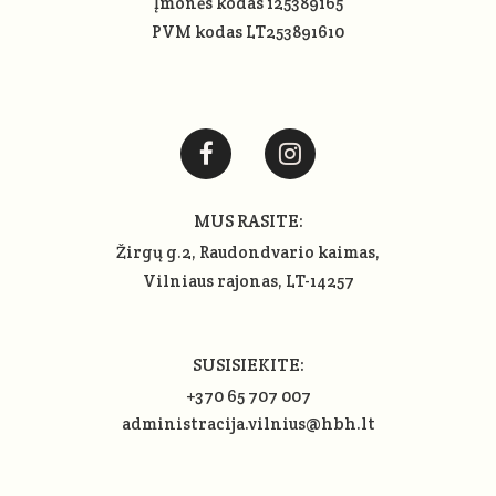
Įmonės kodas 125389165
PVM kodas LT253891610
MUS RASITE:
Žirgų g.2, Raudondvario kaimas,
Vilniaus rajonas
, LT-14257
SUSISIEKITE:
+370 65 707 007
administracija.vilnius@hbh.lt