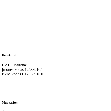
Rekvizitai:
UAB ,,Balrena”
Įmonės kodas 125389165
PVM kodas LT253891610
Mus rasite: