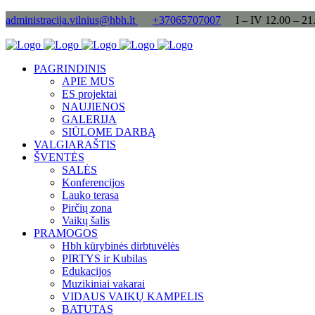
administracija.vilnius@hbh.lt
+37065707007
I – IV 12.00 – 21
PAGRINDINIS
APIE MUS
ES projektai
NAUJIENOS
GALERIJA
SIŪLOME DARBĄ
VALGIARAŠTIS
ŠVENTĖS
SALĖS
Konferencijos
Lauko terasa
Pirčių zona
Vaikų šalis
PRAMOGOS
Hbh kūrybinės dirbtuvėlės
PIRTYS ir Kubilas
Edukacijos
Muzikiniai vakarai
VIDAUS VAIKŲ KAMPELIS
BATUTAS