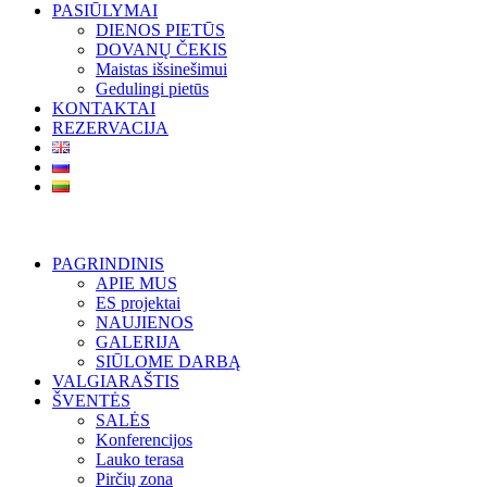
PASIŪLYMAI
DIENOS PIETŪS
DOVANŲ ČEKIS
Maistas išsinešimui
Gedulingi pietūs
KONTAKTAI
REZERVACIJA
PAGRINDINIS
APIE MUS
ES projektai
NAUJIENOS
GALERIJA
SIŪLOME DARBĄ
VALGIARAŠTIS
ŠVENTĖS
SALĖS
Konferencijos
Lauko terasa
Pirčių zona