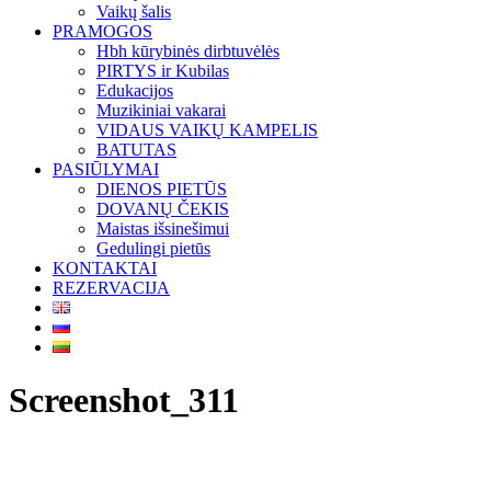
Vaikų šalis
PRAMOGOS
Hbh kūrybinės dirbtuvėlės
PIRTYS ir Kubilas
Edukacijos
Muzikiniai vakarai
VIDAUS VAIKŲ KAMPELIS
BATUTAS
PASIŪLYMAI
DIENOS PIETŪS
DOVANŲ ČEKIS
Maistas išsinešimui
Gedulingi pietūs
KONTAKTAI
REZERVACIJA
Screenshot_311