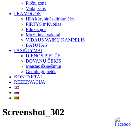
Pirčių zona
Vaikų šalis
PRAMOGOS
Hbh kūrybinės dirbtuvėlės
PIRTYS ir Kubilas
Edukacijos
Muzikiniai vakarai
VIDAUS VAIKŲ KAMPELIS
BATUTAS
PASIŪLYMAI
DIENOS PIETŪS
DOVANŲ ČEKIS
Maistas išsinešimui
Gedulingi pietūs
KONTAKTAI
REZERVACIJA
Screenshot_302