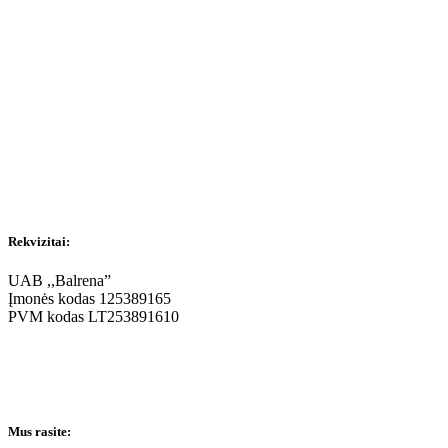
Rekvizitai:
UAB ,,Balrena”
Įmonės kodas 125389165
PVM kodas LT253891610
Mus rasite: