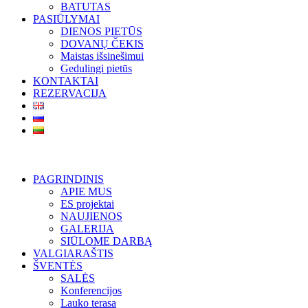
BATUTAS
PASIŪLYMAI
DIENOS PIETŪS
DOVANŲ ČEKIS
Maistas išsinešimui
Gedulingi pietūs
KONTAKTAI
REZERVACIJA
PAGRINDINIS
APIE MUS
ES projektai
NAUJIENOS
GALERIJA
SIŪLOME DARBĄ
VALGIARAŠTIS
ŠVENTĖS
SALĖS
Konferencijos
Lauko terasa