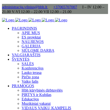
administracija.vilnius@hbh.lt
+37065707007
I – IV 12.00 –
21.00 V-VI 12.00 – 22.00 VII 12.00 – 21.00
PAGRINDINIS
APIE MUS
ES projektai
NAUJIENOS
GALERIJA
SIŪLOME DARBĄ
VALGIARAŠTIS
ŠVENTĖS
SALĖS
Konferencijos
Lauko terasa
Pirčių zona
Vaikų šalis
PRAMOGOS
Hbh kūrybinės dirbtuvėlės
PIRTYS ir Kubilas
Edukacijos
Muzikiniai vakarai
VIDAUS VAIKŲ KAMPELIS