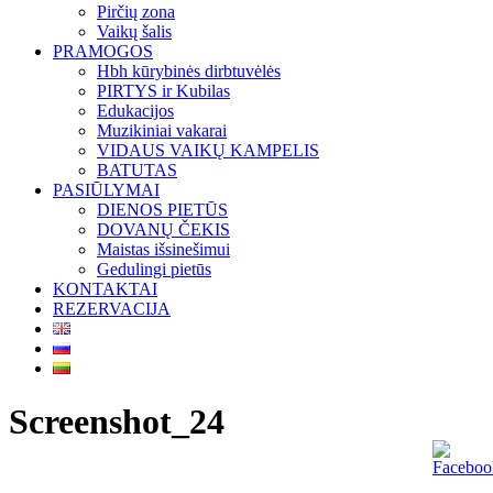
Pirčių zona
Vaikų šalis
PRAMOGOS
Hbh kūrybinės dirbtuvėlės
PIRTYS ir Kubilas
Edukacijos
Muzikiniai vakarai
VIDAUS VAIKŲ KAMPELIS
BATUTAS
PASIŪLYMAI
DIENOS PIETŪS
DOVANŲ ČEKIS
Maistas išsinešimui
Gedulingi pietūs
KONTAKTAI
REZERVACIJA
Screenshot_24