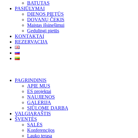
BATUTAS
PASIŪLYMAI
DIENOS PIETŪS
DOVANŲ ČEKIS
Maistas išsinešimui
Gedulingi pietūs
KONTAKTAI
REZERVACIJA
PAGRINDINIS
APIE MUS
ES projektai
NAUJIENOS
GALERIJA
SIŪLOME DARBĄ
VALGIARAŠTIS
ŠVENTĖS
SALĖS
Konferencijos
Lauko terasa