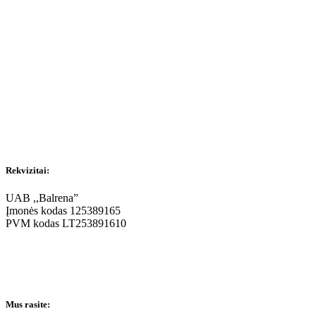
Rekvizitai:
UAB ,,Balrena”
Įmonės kodas 125389165
PVM kodas LT253891610
Mus rasite: