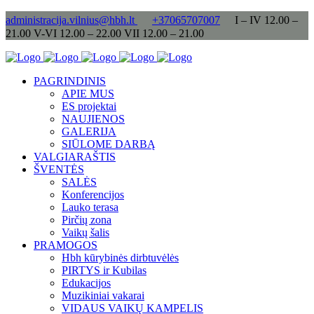
administracija.vilnius@hbh.lt
+37065707007
I – IV 12.00 –
21.00 V-VI 12.00 – 22.00 VII 12.00 – 21.00
PAGRINDINIS
APIE MUS
ES projektai
NAUJIENOS
GALERIJA
SIŪLOME DARBĄ
VALGIARAŠTIS
ŠVENTĖS
SALĖS
Konferencijos
Lauko terasa
Pirčių zona
Vaikų šalis
PRAMOGOS
Hbh kūrybinės dirbtuvėlės
PIRTYS ir Kubilas
Edukacijos
Muzikiniai vakarai
VIDAUS VAIKŲ KAMPELIS