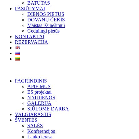
BATUTAS
PASIŪLYMAI
DIENOS PIETŪS
DOVANŲ ČEKIS
Maistas išsinešimui
Gedulingi pietūs
KONTAKTAI
REZERVACIJA
PAGRINDINIS
APIE MUS
ES projektai
NAUJIENOS
GALERIJA
SIŪLOME DARBĄ
VALGIARAŠTIS
ŠVENTĖS
SALĖS
Konferencijos
Lauko terasa