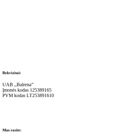
Rekvizitai:
UAB ,,Balrena”
Įmonės kodas 125389165
PVM kodas LT253891610
Mus rasite: