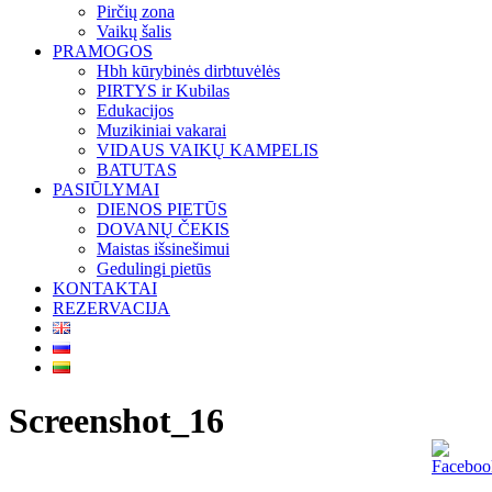
Pirčių zona
Vaikų šalis
PRAMOGOS
Hbh kūrybinės dirbtuvėlės
PIRTYS ir Kubilas
Edukacijos
Muzikiniai vakarai
VIDAUS VAIKŲ KAMPELIS
BATUTAS
PASIŪLYMAI
DIENOS PIETŪS
DOVANŲ ČEKIS
Maistas išsinešimui
Gedulingi pietūs
KONTAKTAI
REZERVACIJA
Screenshot_16