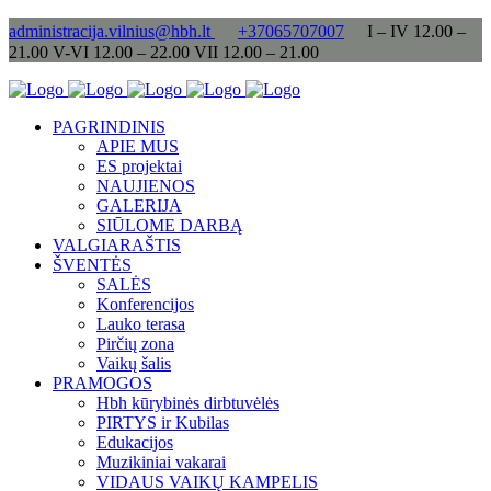
administracija.vilnius@hbh.lt
+37065707007
I – IV 12.00 –
21.00 V-VI 12.00 – 22.00 VII 12.00 – 21.00
PAGRINDINIS
APIE MUS
ES projektai
NAUJIENOS
GALERIJA
SIŪLOME DARBĄ
VALGIARAŠTIS
ŠVENTĖS
SALĖS
Konferencijos
Lauko terasa
Pirčių zona
Vaikų šalis
PRAMOGOS
Hbh kūrybinės dirbtuvėlės
PIRTYS ir Kubilas
Edukacijos
Muzikiniai vakarai
VIDAUS VAIKŲ KAMPELIS