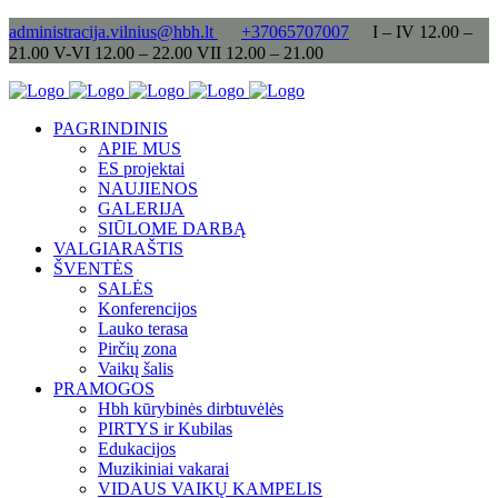
administracija.vilnius@hbh.lt
+37065707007
I – IV 12.00 –
21.00 V-VI 12.00 – 22.00 VII 12.00 – 21.00
PAGRINDINIS
APIE MUS
ES projektai
NAUJIENOS
GALERIJA
SIŪLOME DARBĄ
VALGIARAŠTIS
ŠVENTĖS
SALĖS
Konferencijos
Lauko terasa
Pirčių zona
Vaikų šalis
PRAMOGOS
Hbh kūrybinės dirbtuvėlės
PIRTYS ir Kubilas
Edukacijos
Muzikiniai vakarai
VIDAUS VAIKŲ KAMPELIS