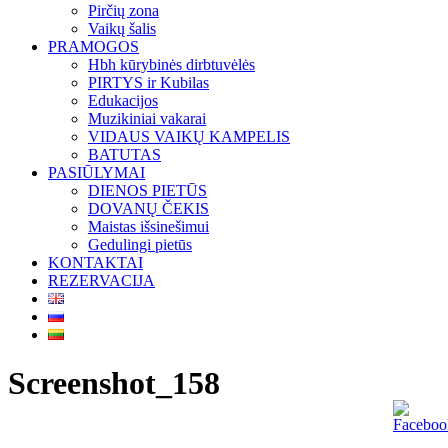
Pirčių zona
Vaikų šalis
PRAMOGOS
Hbh kūrybinės dirbtuvėlės
PIRTYS ir Kubilas
Edukacijos
Muzikiniai vakarai
VIDAUS VAIKŲ KAMPELIS
BATUTAS
PASIŪLYMAI
DIENOS PIETŪS
DOVANŲ ČEKIS
Maistas išsinešimui
Gedulingi pietūs
KONTAKTAI
REZERVACIJA
Screenshot_158