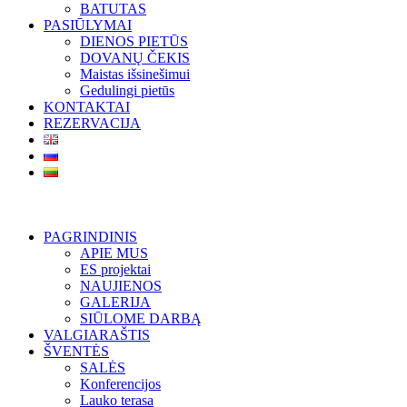
BATUTAS
PASIŪLYMAI
DIENOS PIETŪS
DOVANŲ ČEKIS
Maistas išsinešimui
Gedulingi pietūs
KONTAKTAI
REZERVACIJA
PAGRINDINIS
APIE MUS
ES projektai
NAUJIENOS
GALERIJA
SIŪLOME DARBĄ
VALGIARAŠTIS
ŠVENTĖS
SALĖS
Konferencijos
Lauko terasa