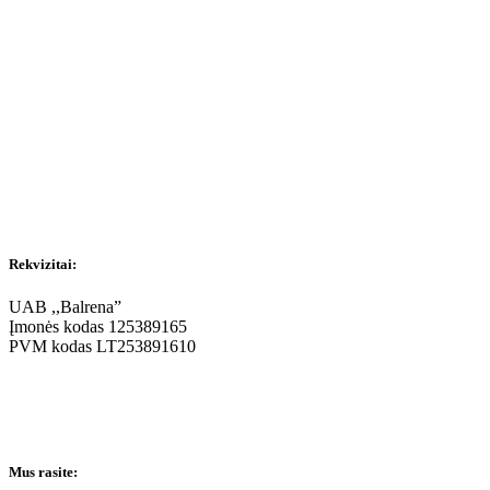
Rekvizitai:
UAB ,,Balrena”
Įmonės kodas 125389165
PVM kodas LT253891610
Mus rasite: