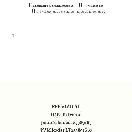
administracija.vilnius@hbh.lt
+37065707007
I – IV 12.00 – 21.00 V-VI 12.00 – 22.00 VII 12.00 – 21.00
SCREENSHOT_151
REKVIZITAI:
UAB ,,Balrena”
Įmonės kodas 125389165
PVM kodas LT253891610