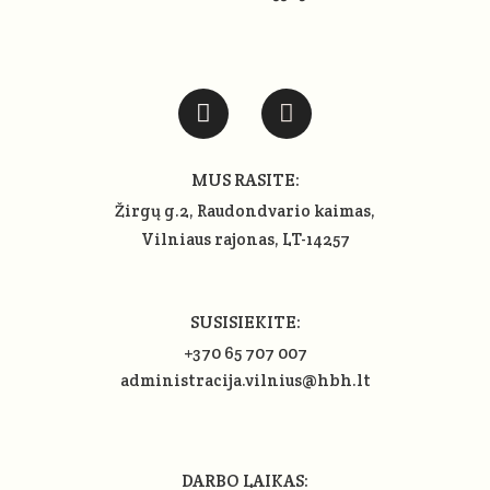
MUS RASITE:
Žirgų g.2, Raudondvario kaimas,
Vilniaus rajonas
, LT-14257
SUSISIEKITE:
+370 65 707 007
administracija.vilnius@hbh.lt
DARBO LAIKAS: