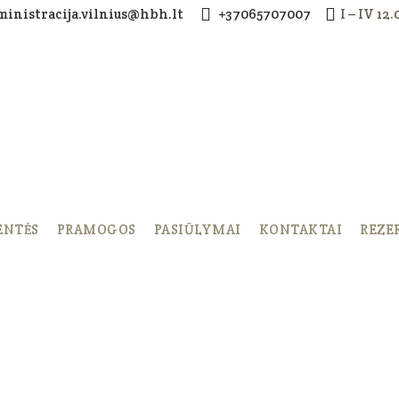
ministracija.vilnius@hbh.lt
+37065707007
I – IV 12
ENTĖS
PRAMOGOS
PASIŪLYMAI
KONTAKTAI
REZE