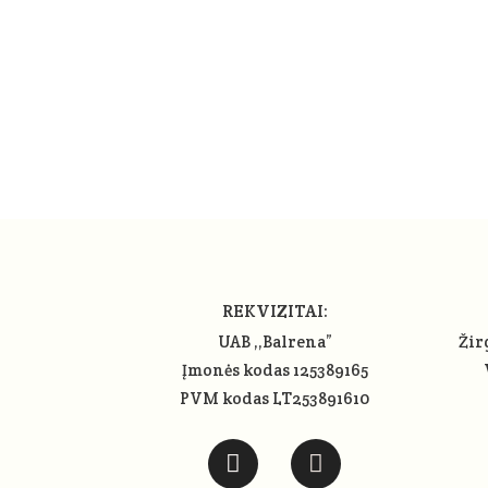
REKVIZITAI:
UAB ,,Balrena”
Žir
Įmonės kodas 125389165
PVM kodas LT253891610