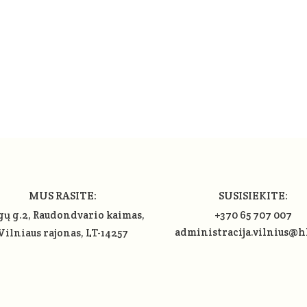
MUS RASITE:
SUSISIEKITE:
gų g.2, Raudondvario kaimas,
+370 65 707 007
administracija.vilnius@h
Vilniaus rajonas
, LT-14257