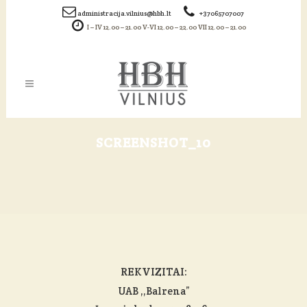
administracija.vilnius@hbh.lt
+37065707007
I – IV 12.00 – 21.00 V-VI 12.00 – 22.00 VII 12.00 – 21.00
SCREENSHOT_10
REKVIZITAI:
UAB ,,Balrena”