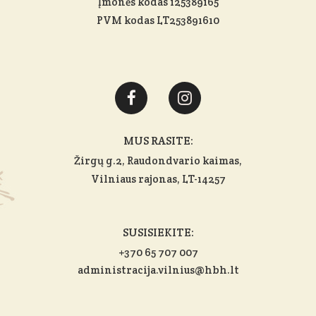
Įmonės kodas 125389165
PVM kodas LT253891610
MUS RASITE:
Žirgų g.2, Raudondvario kaimas,
Vilniaus rajonas
, LT-14257
SUSISIEKITE:
+370 65 707 007
administracija.vilnius@hbh.lt