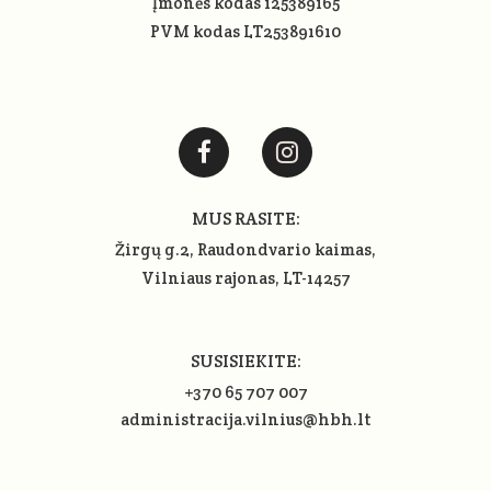
Įmonės kodas 125389165
PVM kodas LT253891610
MUS RASITE:
Žirgų g.2, Raudondvario kaimas,
Vilniaus rajonas
, LT-14257
SUSISIEKITE:
+370 65 707 007
administracija.vilnius@hbh.lt