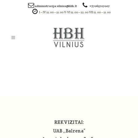
administracija.vilnius@hbh.lt
+37065707007
I – IV 12.00 – 21.00 V-VI 12.00 – 22.00 VII 12.00 – 21.00
SCREENSHOT (72)
REKVIZITAI:
UAB ,,Balrena”