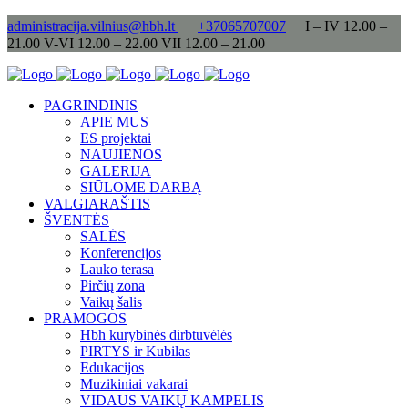
administracija.vilnius@hbh.lt
+37065707007
I – IV 12.00 –
21.00 V-VI 12.00 – 22.00 VII 12.00 – 21.00
PAGRINDINIS
APIE MUS
ES projektai
NAUJIENOS
GALERIJA
SIŪLOME DARBĄ
VALGIARAŠTIS
ŠVENTĖS
SALĖS
Konferencijos
Lauko terasa
Pirčių zona
Vaikų šalis
PRAMOGOS
Hbh kūrybinės dirbtuvėlės
PIRTYS ir Kubilas
Edukacijos
Muzikiniai vakarai
VIDAUS VAIKŲ KAMPELIS