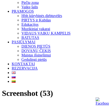
Pirčių zona
Vaikų šalis
PRAMOGOS
Hbh kūrybinės dirbtuvėlės
PIRTYS ir Kubilas
Edukacijos
Muzikiniai vakarai
VIDAUS VAIKŲ KAMPELIS
BATUTAS
PASIŪLYMAI
DIENOS PIETŪS
DOVANŲ ČEKIS
Maistas išsinešimui
Gedulingi pietūs
KONTAKTAI
REZERVACIJA
Screenshot (53)