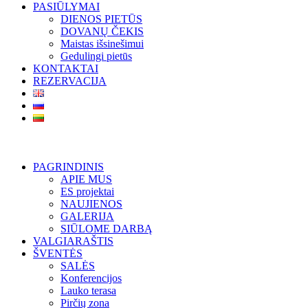
PASIŪLYMAI
DIENOS PIETŪS
DOVANŲ ČEKIS
Maistas išsinešimui
Gedulingi pietūs
KONTAKTAI
REZERVACIJA
PAGRINDINIS
APIE MUS
ES projektai
NAUJIENOS
GALERIJA
SIŪLOME DARBĄ
VALGIARAŠTIS
ŠVENTĖS
SALĖS
Konferencijos
Lauko terasa
Pirčių zona