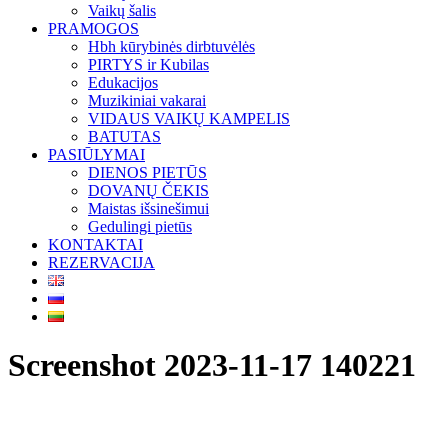
Vaikų šalis
PRAMOGOS
Hbh kūrybinės dirbtuvėlės
PIRTYS ir Kubilas
Edukacijos
Muzikiniai vakarai
VIDAUS VAIKŲ KAMPELIS
BATUTAS
PASIŪLYMAI
DIENOS PIETŪS
DOVANŲ ČEKIS
Maistas išsinešimui
Gedulingi pietūs
KONTAKTAI
REZERVACIJA
Screenshot 2023-11-17 140221