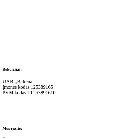
Rekvizitai:
UAB ,,Balrena”
Įmonės kodas 125389165
PVM kodas LT253891610
Mus rasite: