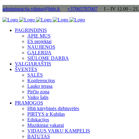
administracija.vilnius@hbh.lt
+37065707007
I – IV 12.00 – 21
PAGRINDINIS
APIE MUS
ES projektai
NAUJIENOS
GALERIJA
SIŪLOME DARBĄ
VALGIARAŠTIS
ŠVENTĖS
SALĖS
Konferencijos
Lauko terasa
Pirčių zona
Vaikų šalis
PRAMOGOS
Hbh kūrybinės dirbtuvėlės
PIRTYS ir Kubilas
Edukacijos
Muzikiniai vakarai
VIDAUS VAIKŲ KAMPELIS
BATUTAS