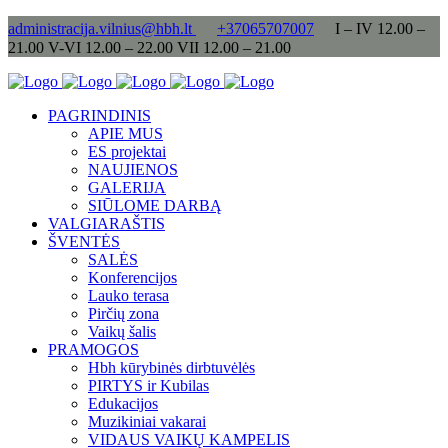
administracija.vilnius@hbh.lt
+37065707007
I – IV 12.00 –
21.00 V-VI 12.00 – 22.00 VII 12.00 – 21.00
PAGRINDINIS
APIE MUS
ES projektai
NAUJIENOS
GALERIJA
SIŪLOME DARBĄ
VALGIARAŠTIS
ŠVENTĖS
SALĖS
Konferencijos
Lauko terasa
Pirčių zona
Vaikų šalis
PRAMOGOS
Hbh kūrybinės dirbtuvėlės
PIRTYS ir Kubilas
Edukacijos
Muzikiniai vakarai
VIDAUS VAIKŲ KAMPELIS