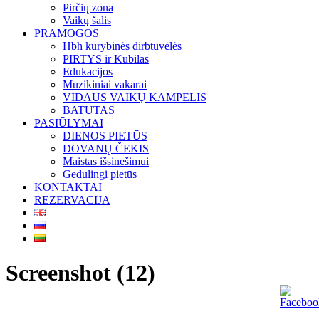
Pirčių zona
Vaikų šalis
PRAMOGOS
Hbh kūrybinės dirbtuvėlės
PIRTYS ir Kubilas
Edukacijos
Muzikiniai vakarai
VIDAUS VAIKŲ KAMPELIS
BATUTAS
PASIŪLYMAI
DIENOS PIETŪS
DOVANŲ ČEKIS
Maistas išsinešimui
Gedulingi pietūs
KONTAKTAI
REZERVACIJA
Screenshot (12)