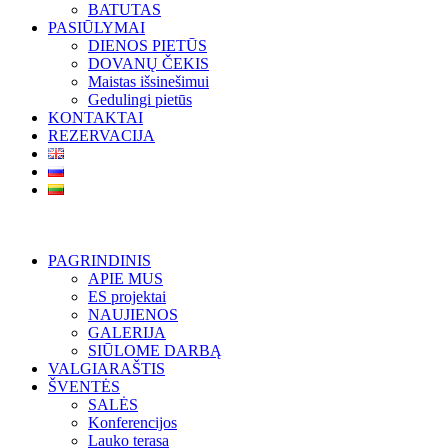
BATUTAS
PASIŪLYMAI
DIENOS PIETŪS
DOVANŲ ČEKIS
Maistas išsinešimui
Gedulingi pietūs
KONTAKTAI
REZERVACIJA
PAGRINDINIS
APIE MUS
ES projektai
NAUJIENOS
GALERIJA
SIŪLOME DARBĄ
VALGIARAŠTIS
ŠVENTĖS
SALĖS
Konferencijos
Lauko terasa