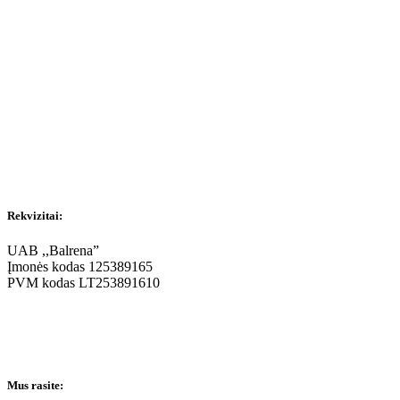
Rekvizitai:
UAB ,,Balrena”
Įmonės kodas 125389165
PVM kodas LT253891610
Mus rasite: