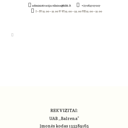
administracija.vilnius@hbh.lt
+37065707007
I – IV 12.00 – 21.00 V-VI 12.00 – 22.00 VII 12.00 – 21.00
SCREEN SHOT 2020-08-13
AT 09.19.54
REKVIZITAI:
UAB ,,Balrena”
Įmonės kodas 125389165