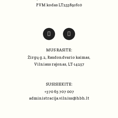
PVM kodas LT253891610
MUS RASITE:
Žirgų g.2, Raudondvario kaimas,
Vilniaus rajonas
, LT-14257
SUSISIEKITE:
+370 65 707 007
administracija.vilnius@hbh.lt