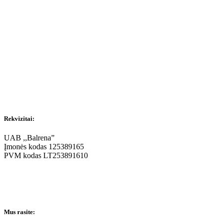
Rekvizitai:
UAB ,,Balrena”
Įmonės kodas 125389165
PVM kodas LT253891610
Mus rasite: