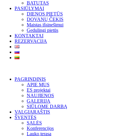
BATUTAS
PASIŪLYMAI
DIENOS PIETŪS
DOVANŲ ČEKIS
Maistas išsinešimui
Gedulingi pietūs
KONTAKTAI
REZERVACIJA
PAGRINDINIS
APIE MUS
ES projektai
NAUJIENOS
GALERIJA
SIŪLOME DARBĄ
VALGIARAŠTIS
ŠVENTĖS
SALĖS
Konferencijos
Lauko terasa