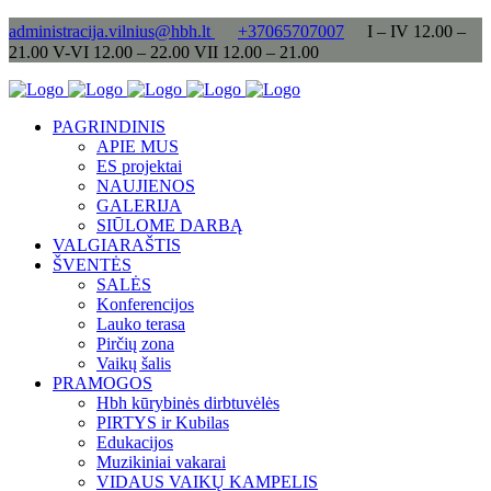
administracija.vilnius@hbh.lt
+37065707007
I – IV 12.00 –
21.00 V-VI 12.00 – 22.00 VII 12.00 – 21.00
PAGRINDINIS
APIE MUS
ES projektai
NAUJIENOS
GALERIJA
SIŪLOME DARBĄ
VALGIARAŠTIS
ŠVENTĖS
SALĖS
Konferencijos
Lauko terasa
Pirčių zona
Vaikų šalis
PRAMOGOS
Hbh kūrybinės dirbtuvėlės
PIRTYS ir Kubilas
Edukacijos
Muzikiniai vakarai
VIDAUS VAIKŲ KAMPELIS