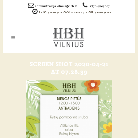
administracija.vilnius@hbh.lt
+37065707007
I – IV 12.00 – 21.00 V-VI 12.00 – 22.00 VII 12.00 – 21.00
SCREEN SHOT 2020-04-21
AT 07.28.39