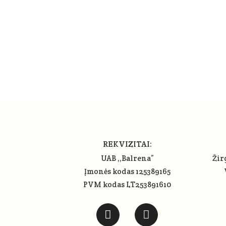
REKVIZITAI:
UAB ,,Balrena”
Žir
Įmonės kodas 125389165
PVM kodas LT253891610