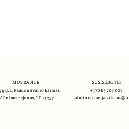
MUS RASITE:
SUSISIEKITE:
gų g.2, Raudondvario kaimas,
+370 65 707 007
administracija.vilnius@h
Vilniaus rajonas
, LT-14257