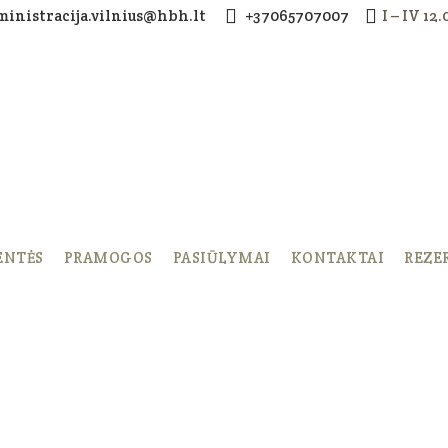
ministracija.vilnius@hbh.lt
+37065707007
I – IV 12
ENTĖS
PRAMOGOS
PASIŪLYMAI
KONTAKTAI
REZE