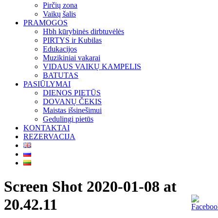
Pirčių zona
Vaikų šalis
PRAMOGOS
Hbh kūrybinės dirbtuvėlės
PIRTYS ir Kubilas
Edukacijos
Muzikiniai vakarai
VIDAUS VAIKŲ KAMPELIS
BATUTAS
PASIŪLYMAI
DIENOS PIETŪS
DOVANŲ ČEKIS
Maistas išsinešimui
Gedulingi pietūs
KONTAKTAI
REZERVACIJA
Screen Shot 2020-01-08 at
20.42.11