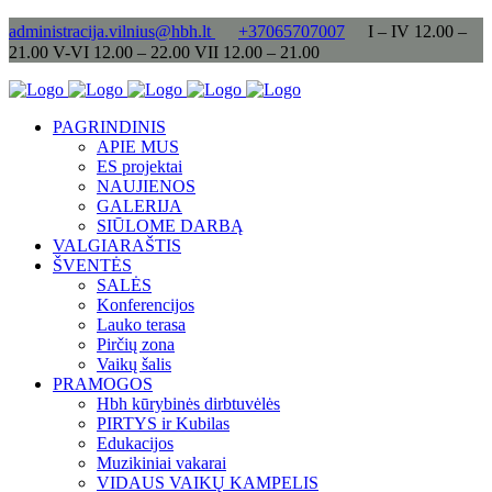
administracija.vilnius@hbh.lt
+37065707007
I – IV 12.00 –
21.00 V-VI 12.00 – 22.00 VII 12.00 – 21.00
PAGRINDINIS
APIE MUS
ES projektai
NAUJIENOS
GALERIJA
SIŪLOME DARBĄ
VALGIARAŠTIS
ŠVENTĖS
SALĖS
Konferencijos
Lauko terasa
Pirčių zona
Vaikų šalis
PRAMOGOS
Hbh kūrybinės dirbtuvėlės
PIRTYS ir Kubilas
Edukacijos
Muzikiniai vakarai
VIDAUS VAIKŲ KAMPELIS