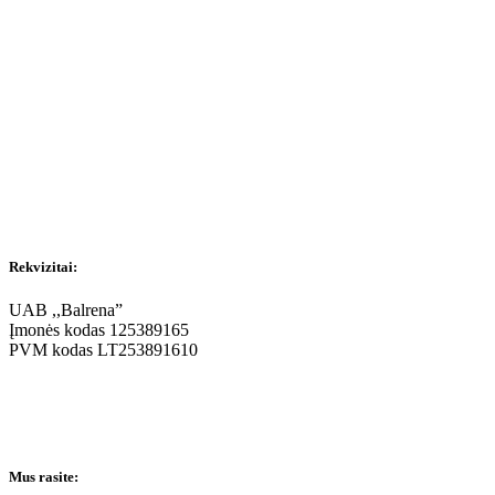
Rekvizitai:
UAB ,,Balrena”
Įmonės kodas 125389165
PVM kodas LT253891610
Mus rasite: