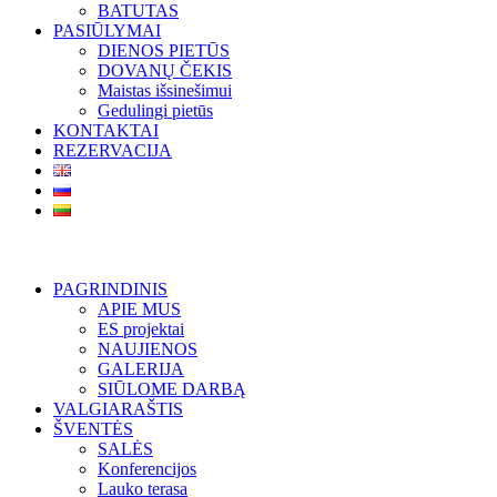
BATUTAS
PASIŪLYMAI
DIENOS PIETŪS
DOVANŲ ČEKIS
Maistas išsinešimui
Gedulingi pietūs
KONTAKTAI
REZERVACIJA
PAGRINDINIS
APIE MUS
ES projektai
NAUJIENOS
GALERIJA
SIŪLOME DARBĄ
VALGIARAŠTIS
ŠVENTĖS
SALĖS
Konferencijos
Lauko terasa