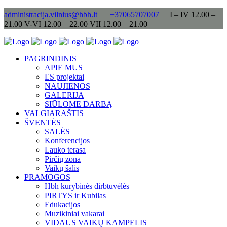
administracija.vilnius@hbh.lt
+37065707007
I – IV 12.00 –
21.00 V-VI 12.00 – 22.00 VII 12.00 – 21.00
PAGRINDINIS
APIE MUS
ES projektai
NAUJIENOS
GALERIJA
SIŪLOME DARBĄ
VALGIARAŠTIS
ŠVENTĖS
SALĖS
Konferencijos
Lauko terasa
Pirčių zona
Vaikų šalis
PRAMOGOS
Hbh kūrybinės dirbtuvėlės
PIRTYS ir Kubilas
Edukacijos
Muzikiniai vakarai
VIDAUS VAIKŲ KAMPELIS