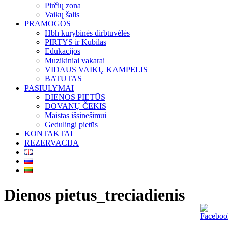
Pirčių zona
Vaikų šalis
PRAMOGOS
Hbh kūrybinės dirbtuvėlės
PIRTYS ir Kubilas
Edukacijos
Muzikiniai vakarai
VIDAUS VAIKŲ KAMPELIS
BATUTAS
PASIŪLYMAI
DIENOS PIETŪS
DOVANŲ ČEKIS
Maistas išsinešimui
Gedulingi pietūs
KONTAKTAI
REZERVACIJA
Dienos pietus_treciadienis