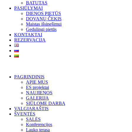
BATUTAS
PASIŪLYMAI
DIENOS PIETŪS
DOVANŲ ČEKIS
Maistas išsinešimui
Gedulingi pietūs
KONTAKTAI
REZERVACIJA
PAGRINDINIS
APIE MUS
ES projektai
NAUJIENOS
GALERIJA
SIŪLOME DARBĄ
VALGIARAŠTIS
ŠVENTĖS
SALĖS
Konferencijos
Lauko terasa