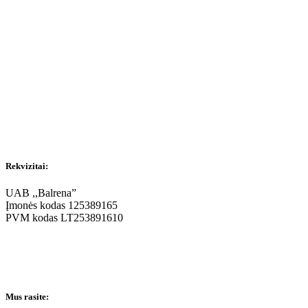
Rekvizitai:
UAB ,,Balrena”
Įmonės kodas 125389165
PVM kodas LT253891610
Mus rasite: