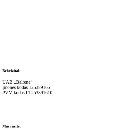
Rekvizitai:
UAB ,,Balrena”
Įmonės kodas 125389165
PVM kodas LT253891610
Mus rasite: