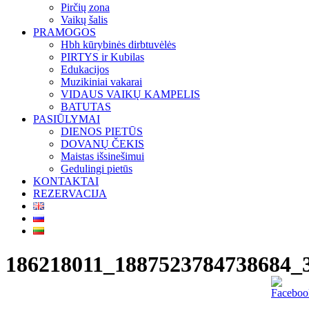
Pirčių zona
Vaikų šalis
PRAMOGOS
Hbh kūrybinės dirbtuvėlės
PIRTYS ir Kubilas
Edukacijos
Muzikiniai vakarai
VIDAUS VAIKŲ KAMPELIS
BATUTAS
PASIŪLYMAI
DIENOS PIETŪS
DOVANŲ ČEKIS
Maistas išsinešimui
Gedulingi pietūs
KONTAKTAI
REZERVACIJA
186218011_1887523784738684_