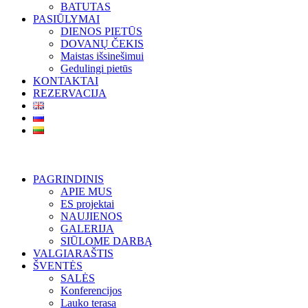
BATUTAS
PASIŪLYMAI
DIENOS PIETŪS
DOVANŲ ČEKIS
Maistas išsinešimui
Gedulingi pietūs
KONTAKTAI
REZERVACIJA
PAGRINDINIS
APIE MUS
ES projektai
NAUJIENOS
GALERIJA
SIŪLOME DARBĄ
VALGIARAŠTIS
ŠVENTĖS
SALĖS
Konferencijos
Lauko terasa