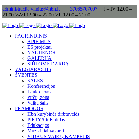
administracija.vilnius@hbh.lt
+37065707007
I – IV 12.00 –
21.00 V-VI 12.00 – 22.00 VII 12.00 – 21.00
PAGRINDINIS
APIE MUS
ES projektai
NAUJIENOS
GALERIJA
SIŪLOME DARBĄ
VALGIARAŠTIS
ŠVENTĖS
SALĖS
Konferencijos
Lauko terasa
Pirčių zona
Vaikų šalis
PRAMOGOS
Hbh kūrybinės dirbtuvėlės
PIRTYS ir Kubilas
Edukacijos
Muzikiniai vakarai
VIDAUS VAIKŲ KAMPELIS