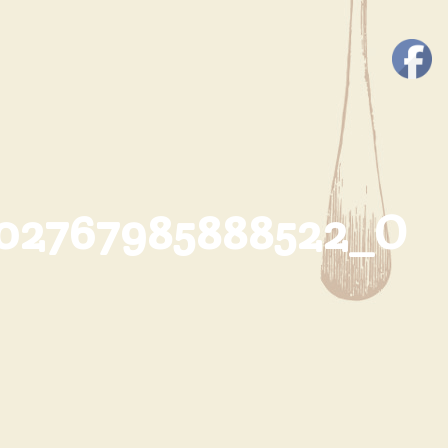
402767985888522_O