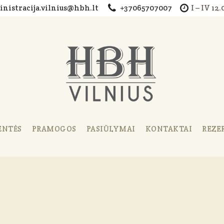
nistracija.vilnius@hbh.lt
+37065707007
I – IV 12
ENTĖS
PRAMOGOS
PASIŪLYMAI
KONTAKTAI
REZE