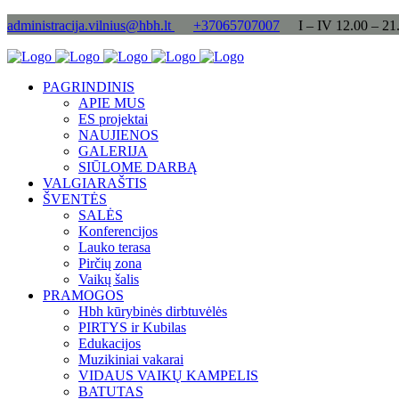
administracija.vilnius@hbh.lt
+37065707007
I – IV 12.00 – 21
PAGRINDINIS
APIE MUS
ES projektai
NAUJIENOS
GALERIJA
SIŪLOME DARBĄ
VALGIARAŠTIS
ŠVENTĖS
SALĖS
Konferencijos
Lauko terasa
Pirčių zona
Vaikų šalis
PRAMOGOS
Hbh kūrybinės dirbtuvėlės
PIRTYS ir Kubilas
Edukacijos
Muzikiniai vakarai
VIDAUS VAIKŲ KAMPELIS
BATUTAS