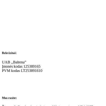
Rekvizitai:
UAB ,,Balrena”
Įmonės kodas 125389165
PVM kodas LT253891610
Mus rasite: