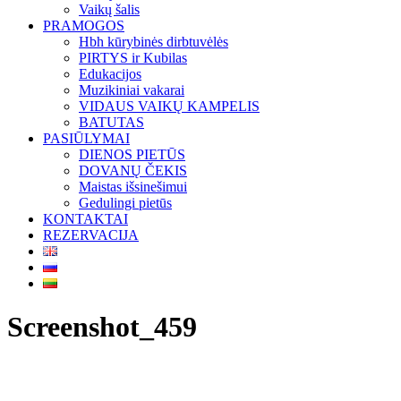
Vaikų šalis
PRAMOGOS
Hbh kūrybinės dirbtuvėlės
PIRTYS ir Kubilas
Edukacijos
Muzikiniai vakarai
VIDAUS VAIKŲ KAMPELIS
BATUTAS
PASIŪLYMAI
DIENOS PIETŪS
DOVANŲ ČEKIS
Maistas išsinešimui
Gedulingi pietūs
KONTAKTAI
REZERVACIJA
Screenshot_459