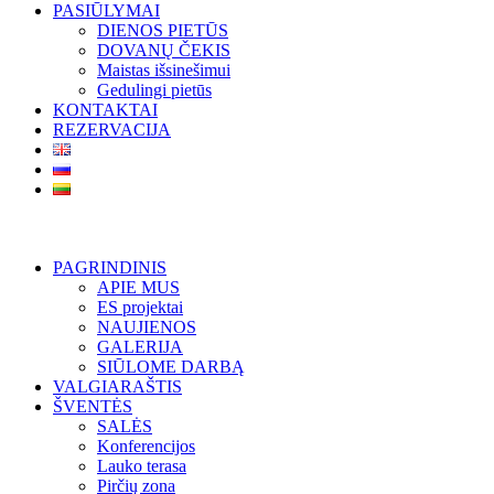
PASIŪLYMAI
DIENOS PIETŪS
DOVANŲ ČEKIS
Maistas išsinešimui
Gedulingi pietūs
KONTAKTAI
REZERVACIJA
PAGRINDINIS
APIE MUS
ES projektai
NAUJIENOS
GALERIJA
SIŪLOME DARBĄ
VALGIARAŠTIS
ŠVENTĖS
SALĖS
Konferencijos
Lauko terasa
Pirčių zona