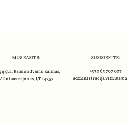
MUS RASITE:
SUSISIEKITE:
+370 65 707 007
gų g.2, Raudondvario kaimas,
administracija.vilnius@h
Vilniaus rajonas
, LT-14257