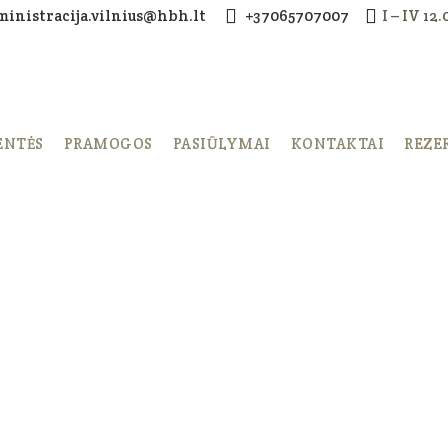
ministracija.vilnius@hbh.lt
+37065707007
I – IV 12
ENTĖS
PRAMOGOS
PASIŪLYMAI
KONTAKTAI
REZE